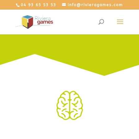
04 93 65 53 53
info@rivieragames.com