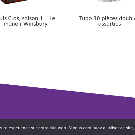
uis Clos, saison 1 – Le
Tubo 30 pièces doubl
manoir Winsbury
assorties
eure expérience sur notre site web. Si vous continuez à utiliser ce sit
ique de confidentialité
-
Mentions légales
- Un site réalisé par
Mee