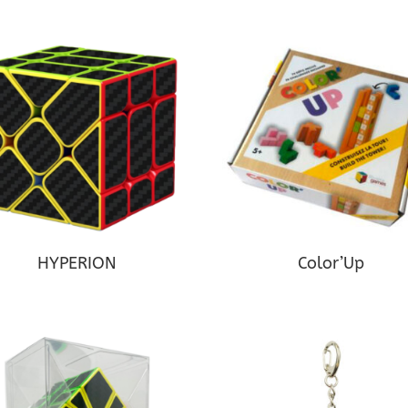
HYPERION
Color’Up