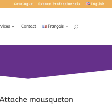
Catalogue
Espace Professionnels
English
rvices
Contact
Français
– Attache mousqueton