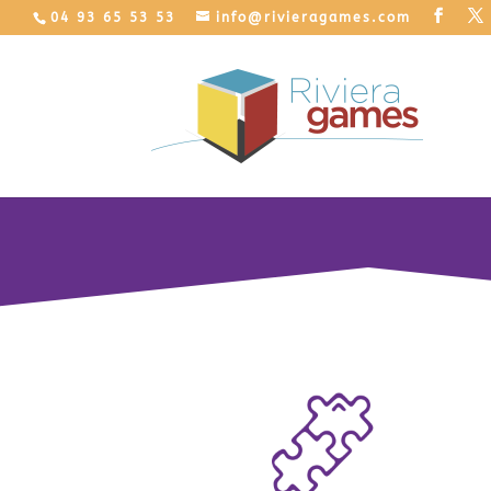
04 93 65 53 53
info@rivieragames.com