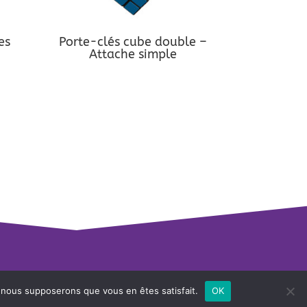
es
Porte-clés cube double –
Attache simple
e, nous supposerons que vous en êtes satisfait.
OK
ple Potion
.