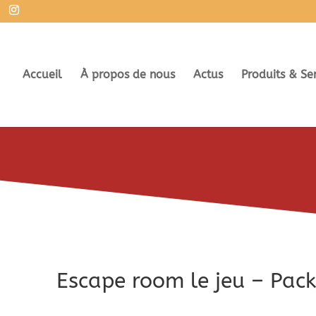
Accueil
À propos de nous
Actus
Produits & Se
Escape room le jeu – Pack