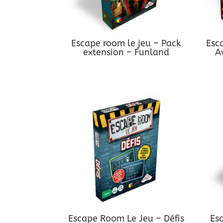
Escape room le jeu – Pack
Esc
extension – Funland
A
Escape Room Le Jeu – Défis
Es