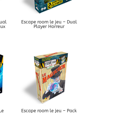
ual
Escape room le jeu – Dual
eux
Player Horreur
Le
Escape room le jeu – Pack