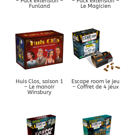
– Pack extension –
– Pack extension –
Funland
Le Magicien
Huis Clos, saison 1
Escape room le jeu
– Le manoir
– Coffret de 4 jeux
Winsbury